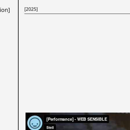
tion]
[2025]