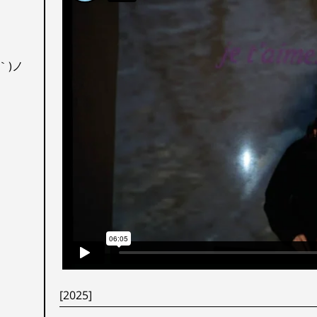
θ｀)ノ
[2025]