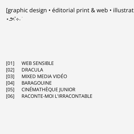
[graphic design • éditorial print & web • illustra
⋆౨ৎ˚⟡˖ ࣪
[01] WEB SENSIBLE
[02] DRACULA
[03] MIXED MEDIA VIDÉO
[04] BARAGOUINE
[05] CINÉMATHÈQUE JUNIOR
[06] RACONTE-MOI L'IRRACONTABLE