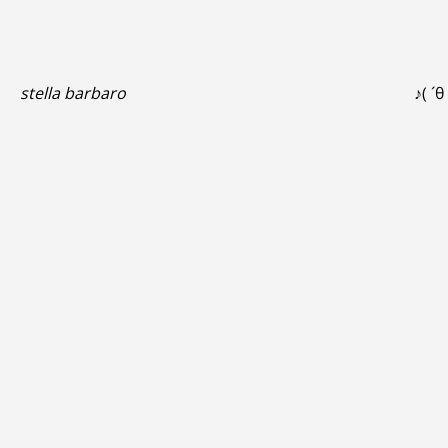
stella barbaro
♪( ´